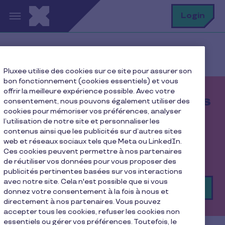
Aller au contenu principal
R
Login
Home
Bénéficiaire : Toutes nos solutions
Pluxee utilise des cookies sur ce site pour assurer son
bon fonctionnement (cookies essentiels) et vous
offrir la meilleure expérience possible. Avec votre
Bénéficiaires des services
consentement, nous pouvons également utiliser des
cookies pour mémoriser vos préférences, analyser
Pluxee
l’utilisation de notre site et personnaliser les
contenus ainsi que les publicités sur d’autres sites
Découvrez les informations pratiques liées à
web et réseaux sociaux tels que Meta ou LinkedIn.
Ces cookies peuvent permettre à nos partenaires
l'utilisation de vos avantages Pluxee !
de réutiliser vos données pour vous proposer des
publicités pertinentes basées sur vos interactions
avec notre site. Cela n'est possible que si vous
Portail web
donnez votre consentement à la fois à nous et
directement à nos partenaires. Vous pouvez
accepter tous les cookies, refuser les cookies non
essentiels ou gérer vos préférences. Toutefois, le