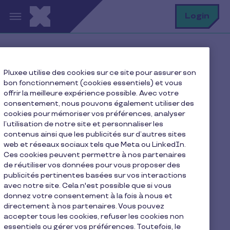
Aller au contenu principal
R
Login
Home
Contact
Pluxee utilise des cookies sur ce site pour assurer son
bon fonctionnement (cookies essentiels) et vous
offrir la meilleure expérience possible. Avec votre
consentement, nous pouvons également utiliser des
Pluxee Luxembourg -
cookies pour mémoriser vos préférences, analyser
Formulaire de contact
l’utilisation de notre site et personnaliser les
contenus ainsi que les publicités sur d’autres sites
web et réseaux sociaux tels que Meta ou LinkedIn.
Ces cookies peuvent permettre à nos partenaires
de réutiliser vos données pour vous proposer des
publicités pertinentes basées sur vos interactions
avec notre site. Cela n'est possible que si vous
donnez votre consentement à la fois à nous et
directement à nos partenaires. Vous pouvez
accepter tous les cookies, refuser les cookies non
essentiels ou gérer vos préférences. Toutefois, le