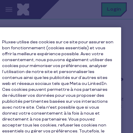
Aller au contenu principal
R
Login
Home
FAQ
Pluxee utilise des cookies sur ce site pour assurer son
À quoi ressemblent les chèques cadeau Pluxee ?
bon fonctionnement (cookies essentiels) et vous
offrir la meilleure expérience possible. Avec votre
consentement, nous pouvons également utiliser des
cookies pour mémoriser vos préférences, analyser
À quoi ressemblent les
l’utilisation de notre site et personnaliser les
contenus ainsi que les publicités sur d’autres sites
chèques cadeau Pluxee ?
web et réseaux sociaux tels que Meta ou LinkedIn.
Ces cookies peuvent permettre à nos partenaires
de réutiliser vos données pour vous proposer des
En tant qu'affilié chèques Pluxee Gift, vous pouvez
publicités pertinentes basées sur vos interactions
automatiquement accepter les chèques cadeaux
avec notre site. Cela n'est possible que si vous
Pluxee ET Sodexo du moment qu'ils sont encore
donnez votre consentement à la fois à nous et
directement à nos partenaires. Vous pouvez
valides (voir la date d'expiration présente sur les
accepter tous les cookies, refuser les cookies non
chèques).
essentiels ou gérer vos préférences. Toutefois, le