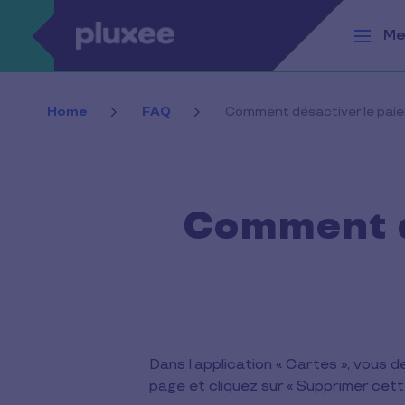
Aller au contenu principal
Me
Home
FAQ
Comment désactiver le paie
Comment d
Dans l’application « Cartes », vous 
page et cliquez sur « Supprimer cett