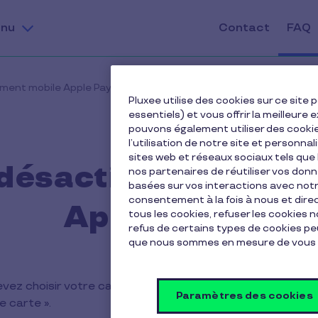
nu
Contact
FAQ
ment mobile Apple Pay ?
Pluxee utilise des cookies sur ce sit
essentiels) et vous offrir la meilleur
pouvons également utiliser des cooki
l’utilisation de notre site et personnal
sites web et réseaux sociaux tels qu
ésactiver le paiem
nos partenaires de réutiliser vos don
basées sur vos interactions avec notre
consentement à la fois à nous et dir
Apple Pay ?
tous les cookies, refuser les cookies 
refus de certains types de cookies peu
que nous sommes en mesure de vous 
devez choisir votre carte Pluxee et cliquer sur le menu en 
Paramètres des cookies
e carte ».