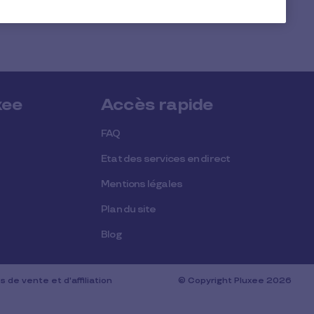
xee
Accès rapide
FAQ
Etat des services en direct
Mentions légales
Plan du site
Blog
 de vente et d'affiliation
© Copyright Pluxee 2026