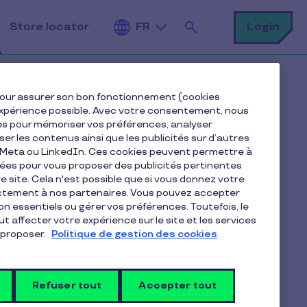
Rechercher
Login
Store locator
FR
e pour assurer son bon fonctionnement (cookies
e expérience possible. Avec votre consentement, nous
es pour mémoriser vos préférences, analyser
iser les contenus ainsi que les publicités sur d’autres
e Meta ou LinkedIn. Ces cookies peuvent permettre à
ent mobile
nées pour vous proposer des publicités pertinentes
 site. Cela n'est possible que si vous donnez votre
ectement à nos partenaires. Vous pouvez accepter
non essentiels ou gérer vos préférences. Toutefois, le
t affecter votre expérience sur le site et les services
proposer.
Politique de gestion des cookies
haut à droite. Descendez en bas de la
Refuser tout
Accepter tout