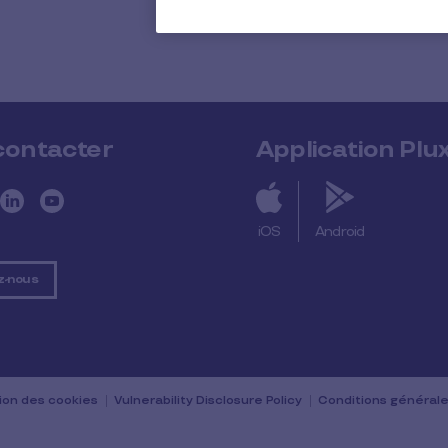
contacter
Application Plu
iOS
Android
z-nous
tion des cookies
Vulnerability Disclosure Policy
Conditions générales