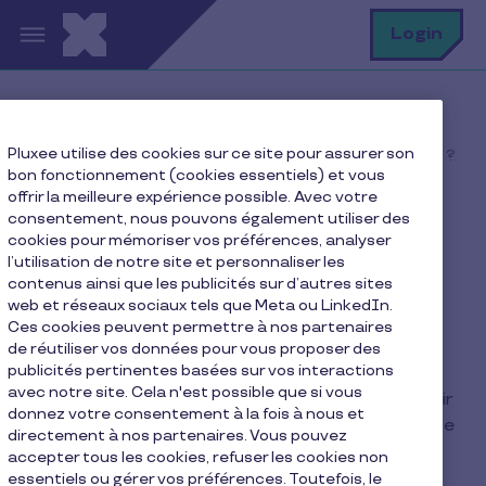
Aller au contenu principal
R
Login
Home
FAQ
Pluxee utilise des cookies sur ce site pour assurer son
Comment faire pour devenir affilié Chèques Pluxee Gift ?
bon fonctionnement (cookies essentiels) et vous
offrir la meilleure expérience possible. Avec votre
consentement, nous pouvons également utiliser des
cookies pour mémoriser vos préférences, analyser
Comment faire pour
l’utilisation de notre site et personnaliser les
contenus ainsi que les publicités sur d’autres sites
devenir affilié Chèques
web et réseaux sociaux tels que Meta ou LinkedIn.
Pluxee Gift ?
Ces cookies peuvent permettre à nos partenaires
de réutiliser vos données pour vous proposer des
publicités pertinentes basées sur vos interactions
avec notre site. Cela n'est possible que si vous
Pour rejoindre notre réseau, il vous suffit de remplir
donnez votre consentement à la fois à nous et
notre
formulaire d'affiliation
, notre équipe locale se
directement à nos partenaires. Vous pouvez
chargera ensuite de vous contacter.
accepter tous les cookies, refuser les cookies non
essentiels ou gérer vos préférences. Toutefois, le