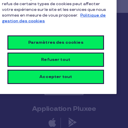
refus de certains types de cookies peut affecter
votre expérience sur le site et les services que nous
sommes en mesure de vous proposer.
Politique de
gestion des cookies
Pluxee
Le Groupe Pluxee
Notre impact positif
Paramètres des cookies
Nous contacter
Refuser tout
Accepter tout
Contactez-nous
Application Pluxee