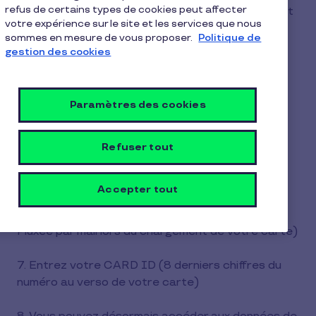
refus de certains types de cookies peut affecter
adresse pour créer votre compte Pluxee Connect
votre expérience sur le site et les services que nous
sommes en mesure de vous proposer.
Politique de
2. Définissez un mot de passe
gestion des cookies
3. Compléter vos informations personnelles
Paramètres des cookies
4. Renseignez et confirmez votre numéro de
téléphone
Refuser tout
5. Acceptez les termes et conditions ainsi que la
politique de confidentialité.
Accepter tout
6. Entrez votre Pluxee ID (numéro fourni par
Pluxee par mail lors du chargement de votre carte)
7. Entrez votre CARD ID (8 derniers chiffres du
numéro au verso de votre carte)