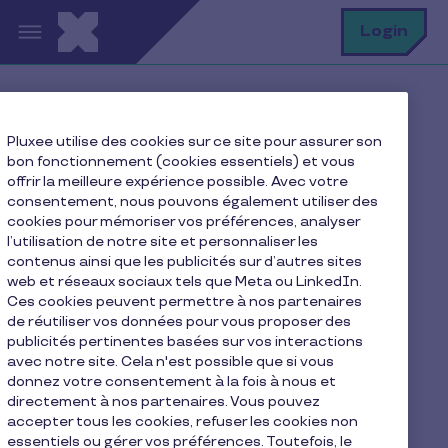
Aller au contenu principal
R
Login
Home
FAQ
Pluxee utilise des cookies sur ce site pour assurer son
Comment puis-je me connecter sur l’App Pluxee ?
bon fonctionnement (cookies essentiels) et vous
offrir la meilleure expérience possible. Avec votre
consentement, nous pouvons également utiliser des
cookies pour mémoriser vos préférences, analyser
Comment puis-je me
l’utilisation de notre site et personnaliser les
contenus ainsi que les publicités sur d’autres sites
connecter sur l’App
web et réseaux sociaux tels que Meta ou LinkedIn.
Pluxee ?
Ces cookies peuvent permettre à nos partenaires
de réutiliser vos données pour vous proposer des
publicités pertinentes basées sur vos interactions
avec notre site. Cela n'est possible que si vous
Pour créer un compte sur l'application Pluxee,
donnez votre consentement à la fois à nous et
cliquez sur "Ma carte":
directement à nos partenaires. Vous pouvez
accepter tous les cookies, refuser les cookies non
1. Entrez votre adresse email et confirmez cette
essentiels ou gérer vos préférences. Toutefois, le