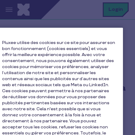
Aller au contenu principal
R
Login
Home
FAQ
Pluxee utilise des cookies sur ce site pour assurer son
Comment savoir si mon smartphone dispose de la
bon fonctionnement (cookies essentiels) et vous
fonction NFC ?
offrir la meilleure expérience possible. Avec votre
consentement, nous pouvons également utiliser des
cookies pour mémoriser vos préférences, analyser
l’utilisation de notre site et personnaliser les
Comment savoir si mon
contenus ainsi que les publicités sur d’autres sites
web et réseaux sociaux tels que Meta ou LinkedIn.
smartphone dispose de la
Ces cookies peuvent permettre à nos partenaires
fonction NFC ?
de réutiliser vos données pour vous proposer des
publicités pertinentes basées sur vos interactions
avec notre site. Cela n'est possible que si vous
donnez votre consentement à la fois à nous et
Dans votre menu déroulant sur l’écran principal
directement à nos partenaires. Vous pouvez
(faites glisser du haut de l’écran, vers le bas ->
accepter tous les cookies, refuser les cookies non
menu où vous pouvez activer/désactiver
essentiels ou gérer vos préférences. Toutefois, le