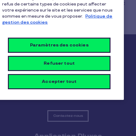
usuellement votre wifi ou mode avion), le logo NFC
refus de certains types de cookies peut affecter
votre expérience sur le site et les services que nous
doit être disponible parmi vos choix.
sommes en mesure de vous proposer.
Politique de
gestion des cookies
Paramètres des cookies
Pluxee
Refuser tout
Le Groupe Pluxee
Notre impact positif
Nous contacter
Accepter tout
Contactez-nous