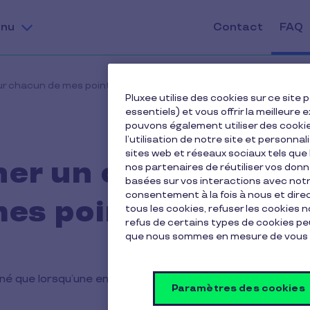
nu
Contact
FAQ
our chacun de mes points de vente ?
Pluxee utilise des cookies sur ce sit
essentiels) et vous offrir la meilleur
pouvons également utiliser des cooki
l’utilisation de notre site et personnal
sites web et réseaux sociaux tels qu
gner un contrat pou
nos partenaires de réutiliser vos don
basées sur vos interactions avec notre
consentement à la fois à nous et dir
es points de vente
tous les cookies, refuser les cookies 
refus de certains types de cookies peu
que nous sommes en mesure de vous 
né que lorsqu’une entité juridique différente est engagée
Paramètres des cookies