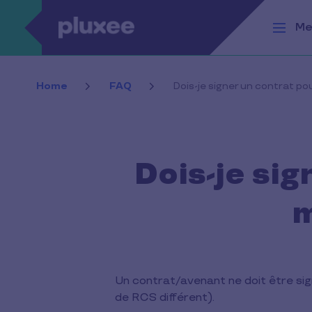
Aller au contenu principal
Me
Home
FAQ
Dois-je signer un contrat p
Dois-je si
m
Un contrat/avenant ne doit être sig
de RCS différent).