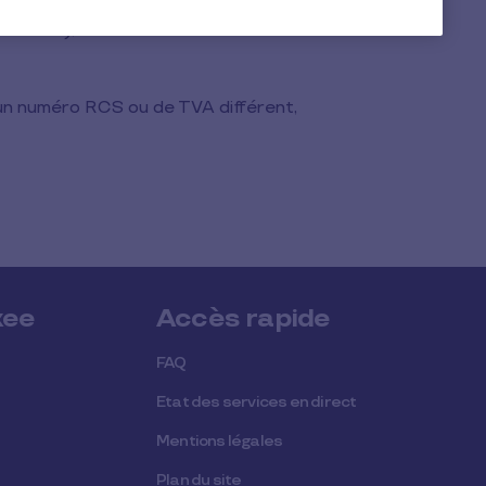
 de TVA), il ne sera nécessaire de
un numéro RCS ou de TVA différent,
xee
Accès rapide
FAQ
Etat des services en direct
Mentions légales
Plan du site