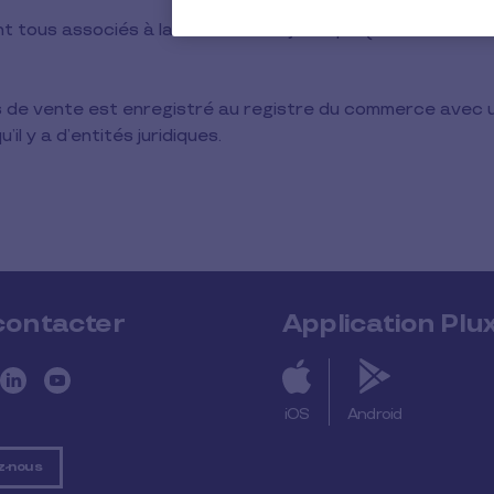
sont tous associés à la même entité juridique (même numéro
s de vente est enregistré au registre du commerce avec 
il y a d’entités juridiques.
contacter
Application Plu
iOS
Android
z-nous