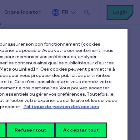
Rechercher
Login
Store locator
FR
e pour assurer son bon fonctionnement (cookies
e expérience possible. Avec votre consentement, nous
es pour mémoriser vos préférences, analyser
iser les contenus ainsi que les publicités sur d’autres
e Meta ou LinkedIn. Ces cookies peuvent permettre à
r chacun de
nées pour vous proposer des publicités pertinentes
 site. Cela n'est possible que si vous donnez votre
ectement à nos partenaires. Vous pouvez accepter
 ?
non essentiels ou gérer vos préférences. Toutefois, le
t affecter votre expérience sur le site et les services
proposer.
Politique de gestion des cookies
 (c’est-à-dire un numéro de TVA ou
Refuser tout
Accepter tout