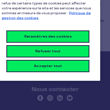
toutes les cartes de paiement enregistrées dans
refus de certains types de cookies peut affecter
votre expérience sur le site et les services que nous
Google Pay.
sommes en mesure de vous proposer.
Politique de
gestion des cookies
Dans le cas d’une carte perdue, volée ou utilisée de
manière suspecte, découvrez comment
faire
opposition à votre carte Pluxee
.
Paramètres des cookies
Refuser tout
Pluxee
Accepter tout
Le Groupe Pluxee
Notre impact positif
Nous contacter