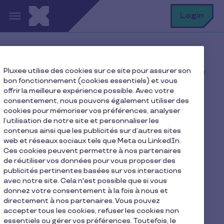
Aller au contenu principal
R
Login
Home
FAQ
Pluxee utilise des cookies sur ce site pour assurer son
Google Pay : Que faire si mon smartphone est perdu ou
bon fonctionnement (cookies essentiels) et vous
volé ?
offrir la meilleure expérience possible. Avec votre
consentement, nous pouvons également utiliser des
cookies pour mémoriser vos préférences, analyser
l’utilisation de notre site et personnaliser les
Google Pay : Que faire si
contenus ainsi que les publicités sur d’autres sites
web et réseaux sociaux tels que Meta ou LinkedIn.
mon smartphone est
Ces cookies peuvent permettre à nos partenaires
perdu ou volé ?
de réutiliser vos données pour vous proposer des
publicités pertinentes basées sur vos interactions
avec notre site. Cela n'est possible que si vous
donnez votre consentement à la fois à nous et
Si votre appareil est perdu ou volé, vous pouvez
directement à nos partenaires. Vous pouvez
utiliser le service "Localiser mon téléphone" pour
accepter tous les cookies, refuser les cookies non
désactiver à distance Google Pay. Supprimez
essentiels ou gérer vos préférences. Toutefois, le