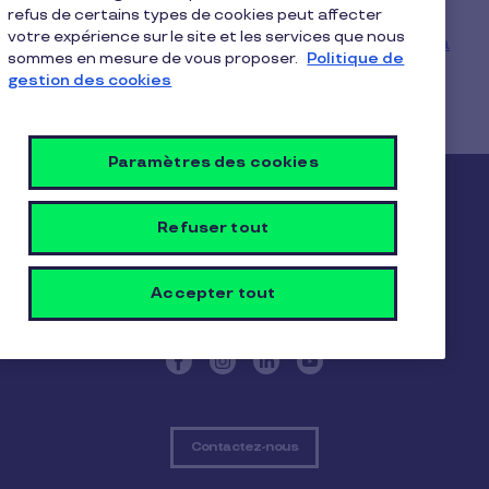
refus de certains types de cookies peut affecter
votre expérience sur le site et les services que nous
Étapes à suivre pour
ajouter votre carte Pluxee à
sommes en mesure de vous proposer.
Politique de
Google Pay
.
gestion des cookies
Paramètres des cookies
Pluxee
Refuser tout
Le Groupe Pluxee
Notre impact positif
Accepter tout
Nous contacter
Contactez-nous