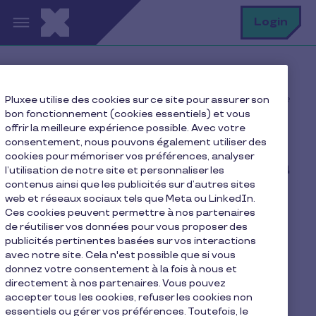
Aller au contenu principal
R
Login
Home
FAQ
Pluxee utilise des cookies sur ce site pour assurer son
Où puis-je payer avec ma carte Pluxee via Google Pay ?
bon fonctionnement (cookies essentiels) et vous
offrir la meilleure expérience possible. Avec votre
consentement, nous pouvons également utiliser des
cookies pour mémoriser vos préférences, analyser
Où puis-je payer avec ma
l’utilisation de notre site et personnaliser les
contenus ainsi que les publicités sur d’autres sites
carte Pluxee via Google
web et réseaux sociaux tels que Meta ou LinkedIn.
Pay ?
Ces cookies peuvent permettre à nos partenaires
de réutiliser vos données pour vous proposer des
publicités pertinentes basées sur vos interactions
avec notre site. Cela n'est possible que si vous
Vous pouvez utiliser votre carte Pluxee avec
donnez votre consentement à la fois à nous et
Google Pay chez les commerçants membres du
directement à nos partenaires. Vous pouvez
réseau d'acceptation qui disposent du symbole «
accepter tous les cookies, refuser les cookies non
sans contact » sur leur terminal de paiement.
essentiels ou gérer vos préférences. Toutefois, le