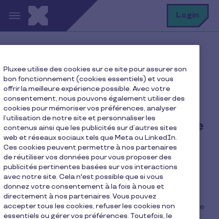
Aller au contenu principal
R
Login
Home
FAQ
Pluxee utilise des cookies sur ce site pour assurer son
Que choisir entre le carte Pluxee physique ou virtuelle
bon fonctionnement (cookies essentiels) et vous
pour mes collaborateurs ?
offrir la meilleure expérience possible. Avec votre
consentement, nous pouvons également utiliser des
cookies pour mémoriser vos préférences, analyser
l’utilisation de notre site et personnaliser les
Que choisir entre le carte
contenus ainsi que les publicités sur d’autres sites
web et réseaux sociaux tels que Meta ou LinkedIn.
Pluxee physique ou
Ces cookies peuvent permettre à nos partenaires
virtuelle pour mes
de réutiliser vos données pour vous proposer des
publicités pertinentes basées sur vos interactions
collaborateurs ?
avec notre site. Cela n'est possible que si vous
donnez votre consentement à la fois à nous et
directement à nos partenaires. Vous pouvez
accepter tous les cookies, refuser les cookies non
Le choix entre la carte Pluxee physique et la carte
essentiels ou gérer vos préférences. Toutefois, le
virtuelle dépend des besoins et des préférences