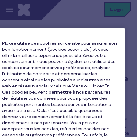
Aller au contenu principal
R
Login
Home
FAQ
Pluxee utilise des cookies sur ce site pour assurer son
Que se passe-t-il si la date de validité des chèques est
bon fonctionnement (cookies essentiels) et vous
dépassée ?
offrir la meilleure expérience possible. Avec votre
consentement, nous pouvons également utiliser des
cookies pour mémoriser vos préférences, analyser
l’utilisation de notre site et personnaliser les
Que se passe-t-il si la date
contenus ainsi que les publicités sur d’autres sites
web et réseaux sociaux tels que Meta ou LinkedIn.
de validité des chèques
Ces cookies peuvent permettre à nos partenaires
est dépassée ?
de réutiliser vos données pour vous proposer des
publicités pertinentes basées sur vos interactions
avec notre site. Cela n'est possible que si vous
donnez votre consentement à la fois à nous et
Pour les commerçants seulement
(et non pour
directement à nos partenaires. Vous pouvez
les bénéficiaires de chèques) le remboursement a
accepter tous les cookies, refuser les cookies non
lieu pendant
deux mois après la date de validité
essentiels ou gérer vos préférences. Toutefois, le