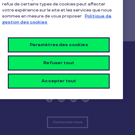
indiquée sur les chèques. Passé ce délai de deux
refus de certains types de cookies peut affecter
votre expérience sur le site et les services que nous
mois, les chèques ne pourront plus être
sommes en mesure de vous proposer.
Politique de
remboursés.
gestion des cookies
Paramètres des cookies
Pluxee
Refuser tout
Le Groupe Pluxee
Notre impact positif
Accepter tout
Nous contacter
Contactez-nous