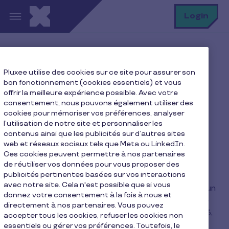
Aller au contenu principal
R
Login
Home
FAQ
Pluxee utilise des cookies sur ce site pour assurer son
Quel est le montant maximum des chèques repas ?
bon fonctionnement (cookies essentiels) et vous
offrir la meilleure expérience possible. Avec votre
consentement, nous pouvons également utiliser des
cookies pour mémoriser vos préférences, analyser
Quel est le montant
l’utilisation de notre site et personnaliser les
contenus ainsi que les publicités sur d’autres sites
maximum des chèques
web et réseaux sociaux tels que Meta ou LinkedIn.
repas ?
Ces cookies peuvent permettre à nos partenaires
de réutiliser vos données pour vous proposer des
publicités pertinentes basées sur vos interactions
avec notre site. Cela n'est possible que si vous
Au Luxembourg, le montant maximal déductible d’un
donnez votre consentement à la fois à nous et
chèque-repas est fixé à
15 €
. Cette limite résulte
directement à nos partenaires. Vous pouvez
du règlement grand-ducal du 25 septembre 2023,
accepter tous les cookies, refuser les cookies non
qui modifie les règles d’exécution de l’article 115,
essentiels ou gérer vos préférences. Toutefois, le