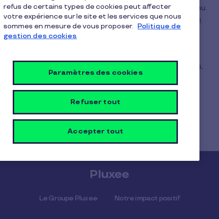
refus de certains types de cookies peut affecter
numéro 21, de la loi concernant l’impôt sur le revenu.
votre expérience sur le site et les services que nous
Pour plus de détails, consultez la
législation sur les
sommes en mesure de vous proposer.
Politique de
chèques-repas au Luxembourg
.
gestion des cookies
Pluxee peut également émettre des chèques-
repas d’une valeur supérieure à 15 €. Dans ce cas,
Paramètres des cookies
la partie qui dépasse le montant fiscalement
déductible est considérée comme un avantage
imposable et doit être traitée comme un élément
Refuser tout
de salaire.
Accepter tout
Pluxee
Le Groupe Pluxee
Notre impact positif