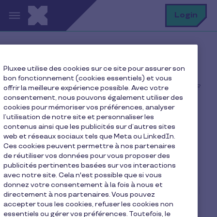
Aller au contenu principal
R
Login
Home
Blog Pluxee
Pluxee utilise des cookies sur ce site pour assurer son
Nos conseils
bon fonctionnement (cookies essentiels) et vous
Comment réduire son empreinte écologique en 2026 ?
offrir la meilleure expérience possible. Avec votre
consentement, nous pouvons également utiliser des
cookies pour mémoriser vos préférences, analyser
l’utilisation de notre site et personnaliser les
contenus ainsi que les publicités sur d’autres sites
Comment réduire son
web et réseaux sociaux tels que Meta ou LinkedIn.
empreinte écologique en
Ces cookies peuvent permettre à nos partenaires
de réutiliser vos données pour vous proposer des
2026 ?
publicités pertinentes basées sur vos interactions
avec notre site. Cela n'est possible que si vous
donnez votre consentement à la fois à nous et
5 min de lecture
La rédaction Pluxee
directement à nos partenaires. Vous pouvez
20.01.2026
accepter tous les cookies, refuser les cookies non
essentiels ou gérer vos préférences. Toutefois, le