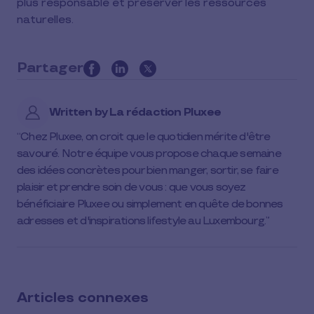
plus responsable et préserver les ressources
naturelles.
Partager
this
article
Written by
La rédaction Pluxee
on
social
Chez Pluxee, on croit que le quotidien mérite d'être
media
savouré. Notre équipe vous propose chaque semaine
des idées concrètes pour bien manger, sortir, se faire
plaisir et prendre soin de vous : que vous soyez
bénéficiaire Pluxee ou simplement en quête de bonnes
adresses et d'inspirations lifestyle au Luxembourg.
Articles connexes