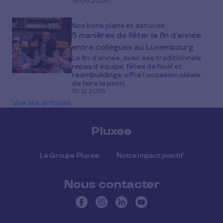
19.05.2025
Nos bons plans et astuces
5 manières de fêter la fin d’année
entre collègues au Luxembourg
La fin d’année, avec ses traditionnels
repas d’équipe, fêtes de Noël et
teambuildings, offre l’occasion idéale
de faire le point...
10.12.2025
Voir les articles
Pluxee
Le Groupe Pluxee
Notre impact positif
Nous contacter