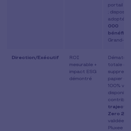
portail e
; dispositi
adopté p
000
bénéficia
Grand-Du
Direction/Exécutif
ROI
Dématéria
mesurable +
totale =
impact ESG
suppressi
démontré
papier + 
100% virtu
disponible 
contributi
trajectoi
Zero 20
validée pa
Pluxee