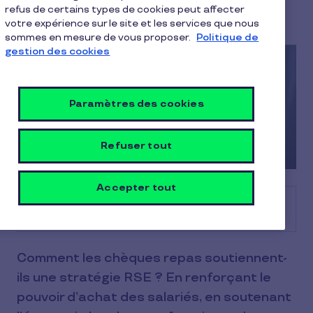
Les experts avantages salariés Pluxee
refus de certains types de cookies peut affecter
3 min de lecture
18.08.2025
votre expérience sur le site et les services que nous
sommes en mesure de vous proposer.
Politique de
gestion des cookies
Paramètres des cookies
Refuser tout
Accepter tout
Sommaire
Comment les chèques repas soutiennent-
ils une stratégie RSE ? En renforçant le
pouvoir d’achat des salariés, en soutenant