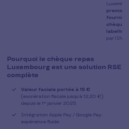
Luxembour
premier
fourniss
chèques
labellisé
par l’INDR
Pourquoi le chèque repas
Luxembourg est une solution RSE
complète
Valeur faciale portée à 15 €
(exonération fiscale jusqu’à 12,20 €)
depuis le 1ᵉʳ janvier 2025.
Intégration Apple Pay / Google Pay :
expérience fluide.