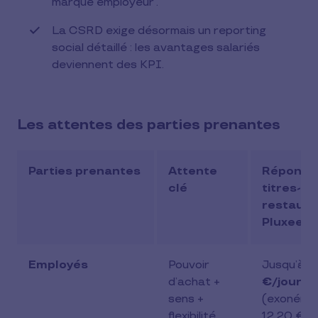
marque employeur .
La CSRD exige désormais un reporting
social détaillé : les avantages salariés
deviennent des KPI.
Les attentes des parties prenantes
Parties prenantes
Attente
Réponse 
clé
titres-
restaura
Pluxee
Employés
Pouvoir
Jusqu’à
1
d’achat +
€/jour n
sens +
(exonérat
flexibilité
12,20 €) 