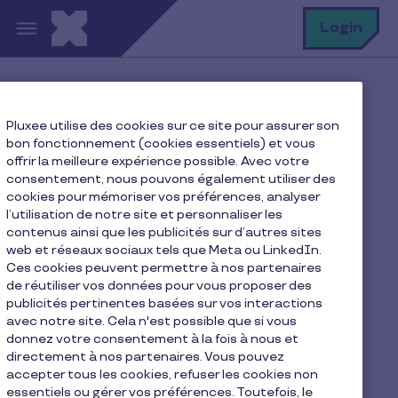
Aller au contenu principal
R
Login
Home
Blog Pluxee
Pluxee utilise des cookies sur ce site pour assurer son
HR: Our advice
bon fonctionnement (cookies essentiels) et vous
Avantages salariés au Luxembourg : chèques repas &
offrir la meilleure expérience possible. Avec votre
RSE, le duo gagnant
consentement, nous pouvons également utiliser des
cookies pour mémoriser vos préférences, analyser
l’utilisation de notre site et personnaliser les
contenus ainsi que les publicités sur d’autres sites
web et réseaux sociaux tels que Meta ou LinkedIn.
Avantages salariés au
Ces cookies peuvent permettre à nos partenaires
Luxembourg : chèques
de réutiliser vos données pour vous proposer des
publicités pertinentes basées sur vos interactions
repas & RSE, le duo
avec notre site. Cela n'est possible que si vous
donnez votre consentement à la fois à nous et
gagnant
directement à nos partenaires. Vous pouvez
accepter tous les cookies, refuser les cookies non
essentiels ou gérer vos préférences. Toutefois, le