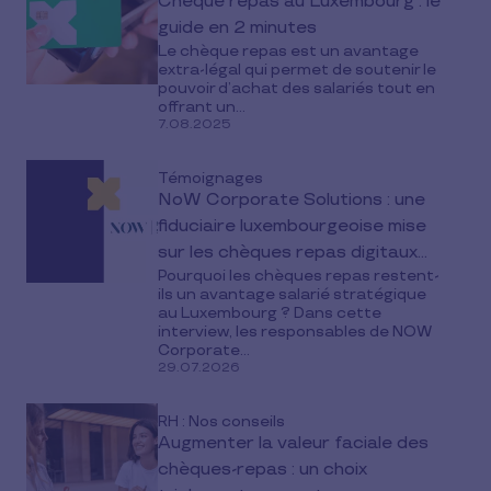
Chèque repas au Luxembourg : le
guide en 2 minutes
Le chèque repas est un avantage
extra-légal qui permet de soutenir le
pouvoir d’achat des salariés tout en
offrant un...
7.08.2025
Témoignages
NoW Corporate Solutions : une
fiduciaire luxembourgeoise mise
sur les chèques repas digitaux
Pourquoi les chèques repas restent-
Pluxee
ils un avantage salarié stratégique
au Luxembourg ? Dans cette
interview, les responsables de NOW
Corporate...
29.07.2026
RH : Nos conseils
Augmenter la valeur faciale des
chèques-repas : un choix