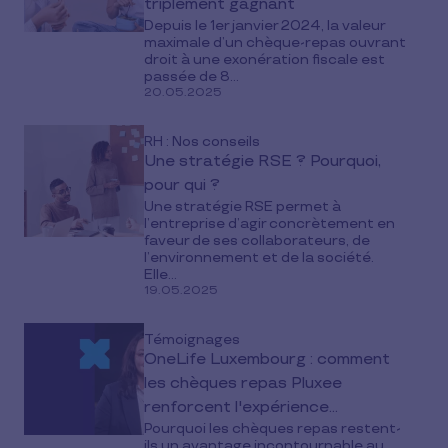
triplement gagnant
Depuis le 1er janvier 2024, la valeur
maximale d’un chèque-repas ouvrant
droit à une exonération fiscale est
passée de 8...
20.05.2025
RH : Nos conseils
Une stratégie RSE ? Pourquoi,
pour qui ?
Une stratégie RSE permet à
l’entreprise d’agir concrètement en
faveur de ses collaborateurs, de
l’environnement et de la société.
Elle...
19.05.2025
Témoignages
OneLife Luxembourg : comment
les chèques repas Pluxee
renforcent l'expérience
Pourquoi les chèques repas restent-
collaborateur depuis 25 ans
ils un avantage incontournable au