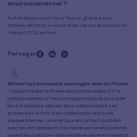
environnemental ?
Notre équipe peut vous fournir, grâce à son
tableau de bord, le nombre de cartes produites et
l'impact CO2 estimé.
Partager
this
article
on
social
Written by
Les experts avantages salariés Pluxee
media
L'équipe d'experts Pluxee décrypte les enjeux RH, la
politique salariale et les avantages employés pour aider
les entreprises à valoriser leurs collaborateurs. Les
articles sont le fruit d'une collaboration entre nos
équipes internes : commerciaux en contact quotidien
avec les entreprises et marchands partenaires, juristes
suivant les évolutions réglementaires, experts marketing