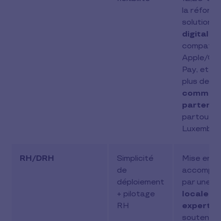
la réform
solution
1
digitale
compatibl
Apple/Go
Pay, et a
plus de
2
commer
partenai
partout a
Luxembou
RH/DRH
Simplicité
Mise en p
de
accompa
déploiement
par une
éq
+ pilotage
locale d
RH
experts
soutenue 