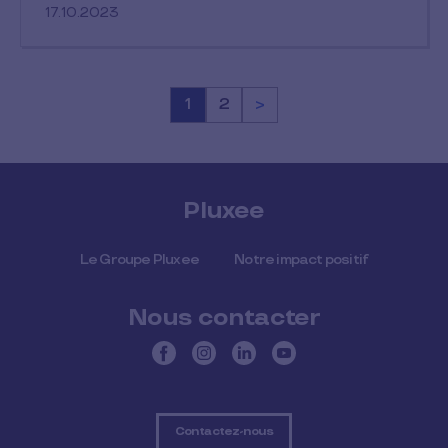
17.10.2023
Page
1
Page
2
>
Pluxee
Le Groupe Pluxee
Notre impact positif
Nous contacter
Contactez-nous