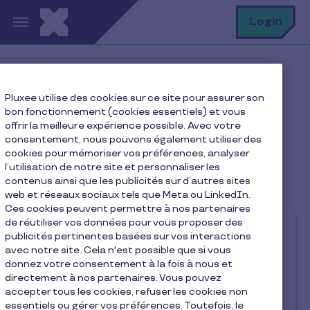
Aller au contenu principal
R
Login
Home
Blog Pluxee
Notre actualité
Pluxee utilise des cookies sur ce site pour assurer son
bon fonctionnement (cookies essentiels) et vous
offrir la meilleure expérience possible. Avec votre
consentement, nous pouvons également utiliser des
Notre actualité
cookies pour mémoriser vos préférences, analyser
l’utilisation de notre site et personnaliser les
contenus ainsi que les publicités sur d’autres sites
web et réseaux sociaux tels que Meta ou LinkedIn.
Ces cookies peuvent permettre à nos partenaires
de réutiliser vos données pour vous proposer des
publicités pertinentes basées sur vos interactions
avec notre site. Cela n'est possible que si vous
donnez votre consentement à la fois à nous et
directement à nos partenaires. Vous pouvez
accepter tous les cookies, refuser les cookies non
essentiels ou gérer vos préférences. Toutefois, le