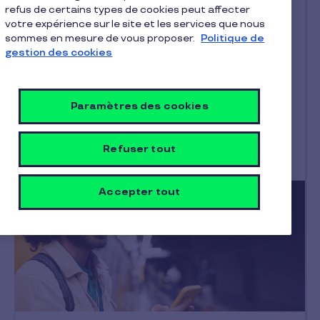
refus de certains types de cookies peut affecter
Dernier article
votre expérience sur le site et les services que nous
sommes en mesure de vous proposer.
Politique de
Notre actualité
gestion des cookies
Transformez vos chèques Pluxee en
don à SOS Faim
Cette année encore, Pluxee s’associe à SOS
Paramètres des cookies
Faim pour lutter contre la faim dans le monde
en invitant ses utilisateurs à…
Refuser tout
2.12.2025
Accepter tout