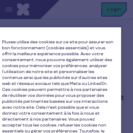
Aller au contenu principal
R
Login
Home
Blog Pluxee
Pluxee utilise des cookies sur ce site pour assurer son
HR: Our advice
bon fonctionnement (cookies essentiels) et vous
Tendances RH Luxembourg : la check-list culture
offrir la meilleure expérience possible. Avec votre
d’entreprise
consentement, nous pouvons également utiliser des
cookies pour mémoriser vos préférences, analyser
l’utilisation de notre site et personnaliser les
contenus ainsi que les publicités sur d’autres sites
web et réseaux sociaux tels que Meta ou LinkedIn.
Tendances RH
Ces cookies peuvent permettre à nos partenaires
Luxembourg : la check-list
de réutiliser vos données pour vous proposer des
publicités pertinentes basées sur vos interactions
culture d’entreprise
avec notre site. Cela n'est possible que si vous
donnez votre consentement à la fois à nous et
directement à nos partenaires. Vous pouvez
Les experts avantages salariés Pluxee
accepter tous les cookies, refuser les cookies non
6 min de lecture
24.02.2026
essentiels ou gérer vos préférences. Toutefois, le