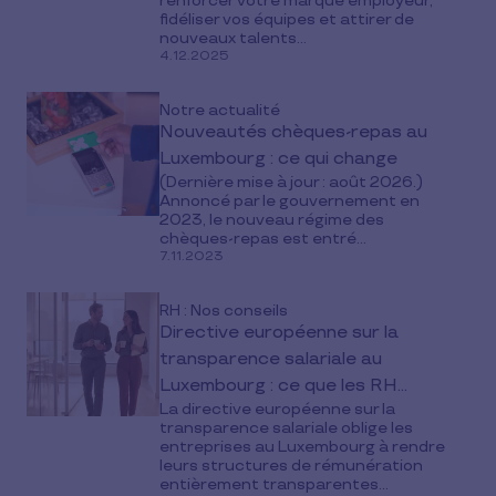
renforcer votre marque employeur,
fidéliser vos équipes et attirer de
nouveaux talents...
4.12.2025
Notre actualité
Nouveautés chèques-repas au
Luxembourg : ce qui change
(Dernière mise à jour : août 2026.)
Annoncé par le gouvernement en
2023, le nouveau régime des
chèques-repas est entré...
7.11.2023
RH : Nos conseils
Directive européenne sur la
transparence salariale au
Luxembourg : ce que les RH
La directive européenne sur la
doivent désormais mettre en
transparence salariale oblige les
place
entreprises au Luxembourg à rendre
leurs structures de rémunération
entièrement transparentes...