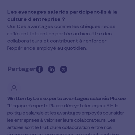
Les avantages salariés participent-ils à la
culture d’entreprise ?
Oui. Des avantages comme les chèques repas
reflètent l’attention portée au bien-être des
collaborateurs et contribuent à renforcer
l’expérience employé au quotidien.
Partager
this
article
on
social
Written by
Les experts avantages salariés Pluxee
media
L'équipe d'experts Pluxee décrypte les enjeux RH, la
politique salariale et les avantages employés pour aider
les entreprises à valoriser leurs collaborateurs. Les
articles sont le fruit d'une collaboration entre nos
équipes internes : commerciaux en contact quotidien