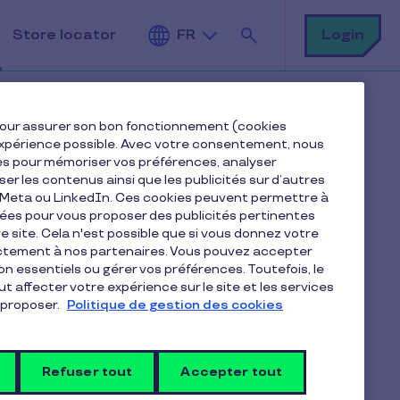
Rechercher
Login
Store locator
FR
e pour assurer son bon fonctionnement (cookies
e expérience possible. Avec votre consentement, nous
es pour mémoriser vos préférences, analyser
iser les contenus ainsi que les publicités sur d’autres
e Meta ou LinkedIn. Ces cookies peuvent permettre à
le Pay avec
nées pour vous proposer des publicités pertinentes
 site. Cela n'est possible que si vous donnez votre
ectement à nos partenaires. Vous pouvez accepter
non essentiels ou gérer vos préférences. Toutefois, le
t affecter votre expérience sur le site et les services
proposer.
Politique de gestion des cookies
Refuser tout
Accepter tout