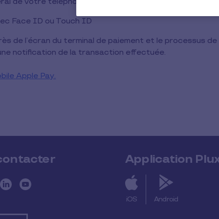
éral de votre téléphone pour activer Apple Pay
avec Face ID ou Touch ID
rès de l’écran du terminal de paiement et le processus de
une notification de la transaction effectuée.
ile Apple Pay.
contacter
Application Plu
iOS
Android