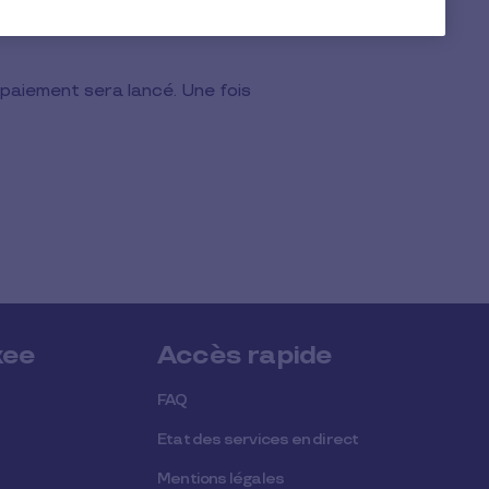
 paiement sera lancé. Une fois
xee
Accès rapide
FAQ
Etat des services en direct
Mentions légales