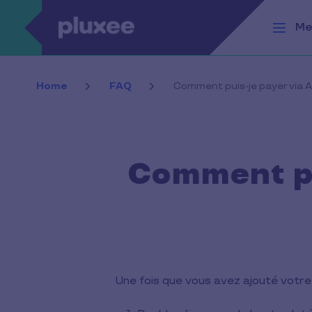
Aller au contenu principal
Me
Home
FAQ
Comment puis-je payer via A
Comment pu
Une fois que vous avez ajouté votre c