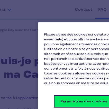
nu
Contact
FAQ
pple Pay avec ma Carte Pluxee ?
Pluxee utilise des cookies sur ce sit
essentiels) et vous offrir la meilleur
pouvons également utiliser des cooki
l’utilisation de notre site et personnal
sites web et réseaux sociaux tels qu
is-je payer via App
nos partenaires de réutiliser vos don
basées sur vos interactions avec notre
consentement à la fois à nous et dir
ma Carte Pluxee ?
tous les cookies, refuser les cookies 
refus de certains types de cookies peu
que nous sommes en mesure de vous 
arte à l’application « Cartes » :
Paramètres des cookies