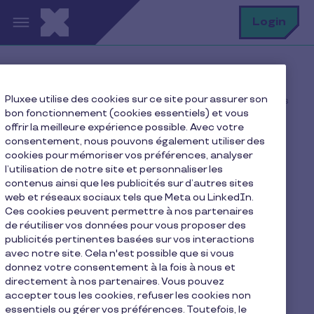
Aller au contenu principal
R
Login
Home
FAQ
Pluxee utilise des cookies sur ce site pour assurer son
Où puis-je utiliser mes chèques cadeaux électroniques
bon fonctionnement (cookies essentiels) et vous
Pluxee ?
offrir la meilleure expérience possible. Avec votre
consentement, nous pouvons également utiliser des
cookies pour mémoriser vos préférences, analyser
l’utilisation de notre site et personnaliser les
Où puis-je utiliser mes
contenus ainsi que les publicités sur d’autres sites
web et réseaux sociaux tels que Meta ou LinkedIn.
chèques cadeaux
Ces cookies peuvent permettre à nos partenaires
électroniques Pluxee ?
de réutiliser vos données pour vous proposer des
publicités pertinentes basées sur vos interactions
avec notre site. Cela n'est possible que si vous
donnez votre consentement à la fois à nous et
La carte Pluxee Gift, qu'elle soit physique ou
directement à nos partenaires. Vous pouvez
virtuelle, s'utilise comme une carte de paiement
accepter tous les cookies, refuser les cookies non
classique auprès des commerçants partenaires
essentiels ou gérer vos préférences. Toutefois, le