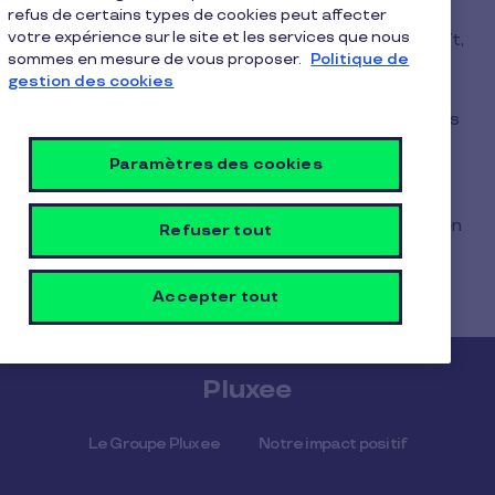
équipés d’un terminal ou sur leurs boutiques en
refus de certains types de cookies peut affecter
votre expérience sur le site et les services que nous
ligne. Pour savoir où utiliser votre carte Pluxee Gift,
sommes en mesure de vous proposer.
Politique de
consultez l’
application mobile Pluxee
ou le
store
gestion des cookies
locator
, qui vous permettent également de
localiser facilement les enseignes affiliées proches
de vous.
Paramètres des cookies
Si un commerce que vous aimez n’est pas encore
dans le réseau, vous pouvez proposer son ajout en
Refuser tout
écrivant à :
merchants.lu@pluxeegroup.com
.
Accepter tout
Pluxee
Le Groupe Pluxee
Notre impact positif