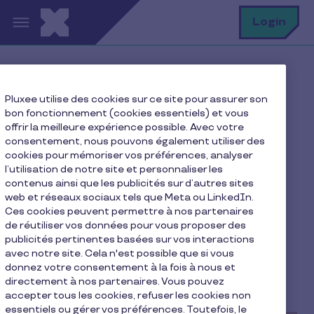
Aller au contenu principal
R
Login
Home
Blog Pluxee
Pluxee utilise des cookies sur ce site pour assurer son
Notre actualité
bon fonctionnement (cookies essentiels) et vous
Après le lancement de la carte en mai dernier, Sodexo
offrir la meilleure expérience possible. Avec votre
Pay arrive !
consentement, nous pouvons également utiliser des
cookies pour mémoriser vos préférences, analyser
l’utilisation de notre site et personnaliser les
contenus ainsi que les publicités sur d’autres sites
web et réseaux sociaux tels que Meta ou LinkedIn.
Après le lancement de la
Ces cookies peuvent permettre à nos partenaires
carte en mai dernier,
de réutiliser vos données pour vous proposer des
publicités pertinentes basées sur vos interactions
Sodexo Pay arrive !
avec notre site. Cela n'est possible que si vous
donnez votre consentement à la fois à nous et
directement à nos partenaires. Vous pouvez
2 min de lecture
11.01.2022
accepter tous les cookies, refuser les cookies non
essentiels ou gérer vos préférences. Toutefois, le