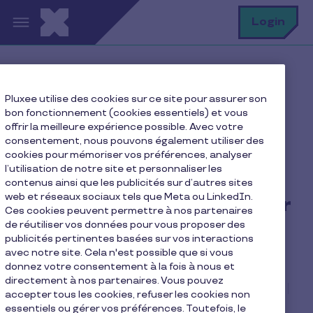
Aller au contenu principal
R
Login
Home
Blog Pluxee
Pluxee utilise des cookies sur ce site pour assurer son
Nos conseils
bon fonctionnement (cookies essentiels) et vous
Nos 7 coups de cœur pour un dîner en tête-à-tête
offrir la meilleure expérience possible. Avec votre
réussi
consentement, nous pouvons également utiliser des
cookies pour mémoriser vos préférences, analyser
l’utilisation de notre site et personnaliser les
contenus ainsi que les publicités sur d’autres sites
web et réseaux sociaux tels que Meta ou LinkedIn.
Nos 7 coups de cœur pour
Ces cookies peuvent permettre à nos partenaires
un dîner en tête-à-tête
de réutiliser vos données pour vous proposer des
publicités pertinentes basées sur vos interactions
réussi
avec notre site. Cela n'est possible que si vous
donnez votre consentement à la fois à nous et
directement à nos partenaires. Vous pouvez
4 min de lecture
La rédaction Pluxee
accepter tous les cookies, refuser les cookies non
23.01.2026
essentiels ou gérer vos préférences. Toutefois, le