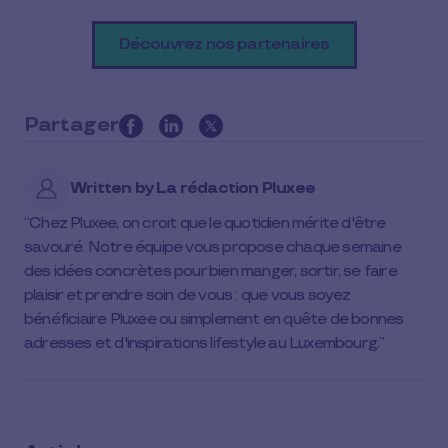
Découvrez nos partenaires
Partager
this
article
Written by
La rédaction Pluxee
on
social
Chez Pluxee, on croit que le quotidien mérite d'être
media
savouré. Notre équipe vous propose chaque semaine
des idées concrètes pour bien manger, sortir, se faire
plaisir et prendre soin de vous : que vous soyez
bénéficiaire Pluxee ou simplement en quête de bonnes
adresses et d'inspirations lifestyle au Luxembourg.