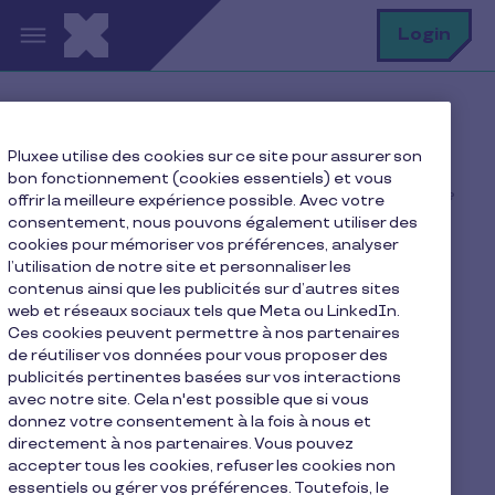
Aller au contenu principal
R
Login
Home
Blog Pluxee
Pluxee utilise des cookies sur ce site pour assurer son
HR: Our advice
bon fonctionnement (cookies essentiels) et vous
Quels sont les avantages d’une journée sans réunion ?
offrir la meilleure expérience possible. Avec votre
consentement, nous pouvons également utiliser des
cookies pour mémoriser vos préférences, analyser
l’utilisation de notre site et personnaliser les
contenus ainsi que les publicités sur d’autres sites
Quels sont les avantages
web et réseaux sociaux tels que Meta ou LinkedIn.
d’une journée sans
Ces cookies peuvent permettre à nos partenaires
de réutiliser vos données pour vous proposer des
réunion ?
publicités pertinentes basées sur vos interactions
avec notre site. Cela n'est possible que si vous
donnez votre consentement à la fois à nous et
Les experts avantages salariés Pluxee
directement à nos partenaires. Vous pouvez
4 min de lecture
3.10.2025
accepter tous les cookies, refuser les cookies non
essentiels ou gérer vos préférences. Toutefois, le