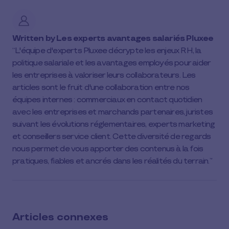
article
on
social
Written by
Les experts avantages salariés Pluxee
media
L'équipe d'experts Pluxee décrypte les enjeux RH, la
politique salariale et les avantages employés pour aider
les entreprises à valoriser leurs collaborateurs. Les
articles sont le fruit d'une collaboration entre nos
équipes internes : commerciaux en contact quotidien
avec les entreprises et marchands partenaires, juristes
suivant les évolutions réglementaires, experts marketing
et conseillers service client. Cette diversité de regards
nous permet de vous apporter des contenus à la fois
pratiques, fiables et ancrés dans les réalités du terrain.
Articles connexes