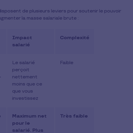
disposent de plusieurs leviers pour soutenir le pouvoir
gmenter la masse salariale brute :
Impact
Complexité
salarié
Le salarié
Faible
perçoit
+
nettement
moins que ce
que vous
investissez
e
Maximum net
Très faible
pour le
salarié. Plus