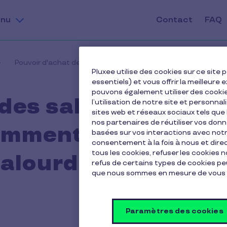
nu
Contact
FAQ
Pouvoir d'achat des salariés au Luxembourg : comment l'amél
Pluxee utilise des cookies sur ce sit
essentiels) et vous offrir la meilleur
pouvons également utiliser des cooki
des salariés au
l’utilisation de notre site et personnal
sites web et réseaux sociaux tels qu
nos partenaires de réutiliser vos don
omment
basées sur vos interactions avec notre
consentement à la fois à nous et dir
tous les cookies, refuser les cookies 
 alourdir votre
refus de certains types de cookies peu
que nous sommes en mesure de vous 
Paramètres des cookies