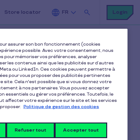
Rechercher
Login
Store locator
FR
iorer sans alourdir votre masse salariale
e pour assurer son bon fonctionnement (cookies
e expérience possible. Avec votre consentement, nous
es pour mémoriser vos préférences, analyser
Sommaire
iser les contenus ainsi que les publicités sur d’autres
e Meta ou LinkedIn. Ces cookies peuvent permettre à
nées pour vous proposer des publicités pertinentes
Comment améliorer le pouvoir d'achat de
 site. Cela n'est possible que si vous donnez votre
ses salariés au Luxembourg ?
ectement à nos partenaires. Vous pouvez accepter
Qu'est-ce qu'un chèque repas au Luxembourg ?
non essentiels ou gérer vos préférences. Toutefois, le
t affecter votre expérience sur le site et les services
De combien l'inflation a-t-elle augmenté au
proposer.
Politique de gestion des cookies
Luxembourg depuis 2021 ?
Quelle est la valeur faciale maximale des chèques
repas au Luxembourg ?
Refuser tout
Accepter tout
Chèque repas ou augmentation de salaire : quelle