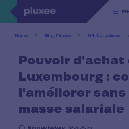
Aller au contenu principal
Me
Home
Blog Pluxee
HR: Our advice
Pouvoir d'achat 
Luxembourg : c
l'améliorer sans
masse salariale
6 min de lecture
9.06.2026