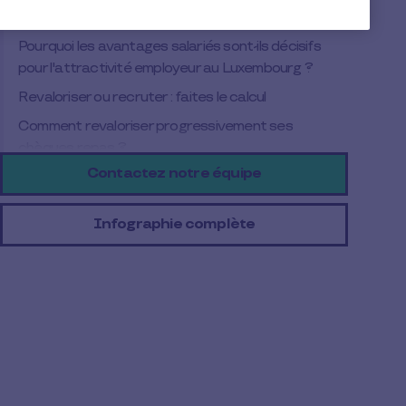
est la différence de coût pour l'employeur ?
Pourquoi les avantages salariés sont-ils décisifs
pour l'attractivité employeur au Luxembourg ?
Revaloriser ou recruter : faites le calcul
Comment revaloriser progressivement ses
chèques repas ?
Contactez notre équipe
À retenir
Infographie complète